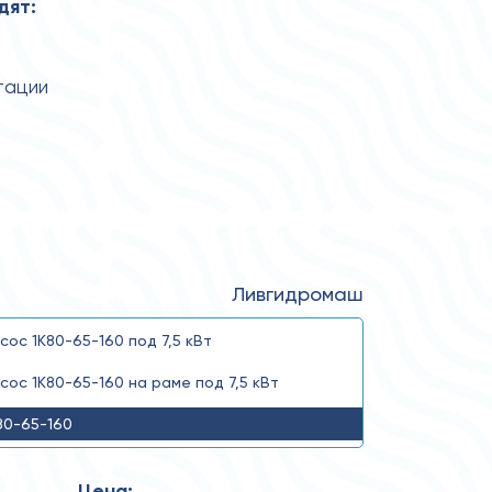
дят:
тации
Ливгидромаш
сос 1К80-65-160 под 7,5 кВт
сос 1К80-65-160 на раме под 7,5 кВт
80-65-160
Цена: