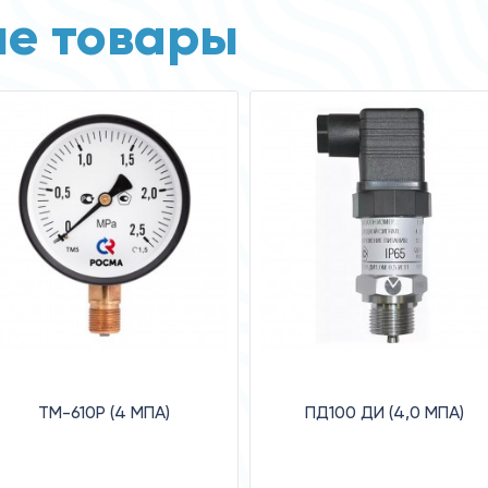
е товары
ТМ-610Р (4 MПA)
ПД100 ДИ (4,0 МПА)