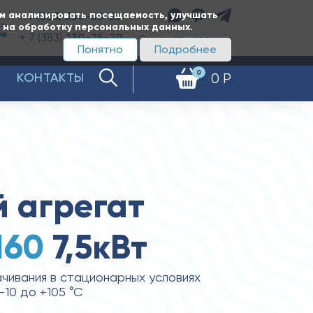
ам анализировать посещаемость, улучшать
+ 7 (383)
350-65-20
е на обработку персональных данных.
+ 7 (383)
230-25-20
Заказать звонок
Понятно
Подробнее
0
КОНТАКТЫ
0 Р
 агрегат
160
7,5кВт
чивания в стационарных условиях
10 до +105 °С