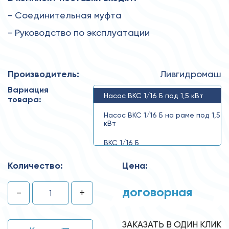
- Соединительная муфта
- Руководство по эксплуатации
Производитель:
Ливгидромаш
Вариация
Насос ВКС 1/16 Б под 1,5 кВт
товара:
Насос ВКС 1/16 Б на раме под 1,5
кВт
ВКС 1/16 Б
Количество:
Цена:
договорная
-
+
ЗАКАЗАТЬ В ОДИН КЛИК