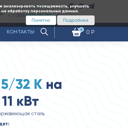
ам анализировать посещаемость, улучшать
+ 7 (383)
350-65-20
е на обработку персональных данных.
+ 7 (383)
230-25-20
Заказать звонок
Понятно
Подробнее
0
КОНТАКТЫ
0 Р
 5/32 К
на
11 кВт
нержавеющая сталь
дят: