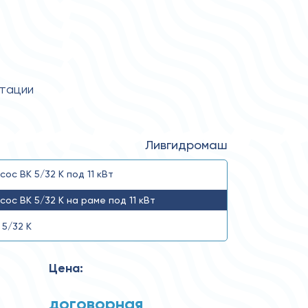
атации
Ливгидромаш
сос ВК 5/32 К под 11 кВт
сос ВК 5/32 К на раме под 11 кВт
 5/32 К
Цена:
договорная