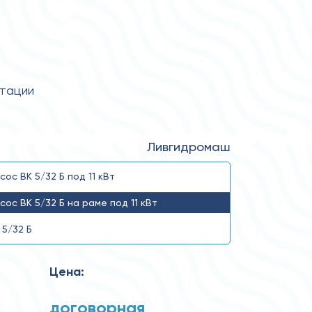
атации
Ливгидромаш
сос ВК 5/32 Б под 11 кВт
сос ВК 5/32 Б на раме под 11 кВт
 5/32 Б
Цена:
договорная