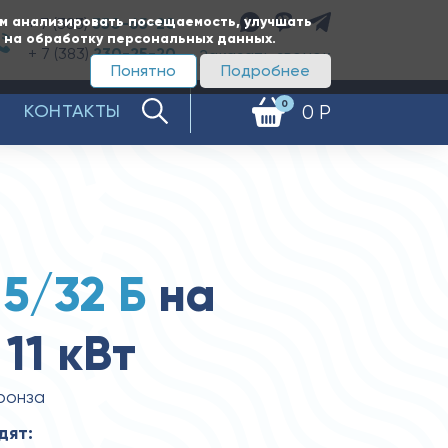
ам анализировать посещаемость, улучшать
+ 7 (383)
350-65-20
е на обработку персональных данных.
+ 7 (383)
230-25-20
Заказать звонок
Понятно
Подробнее
0
КОНТАКТЫ
0 Р
 5/32 Б
на
11 кВт
ронза
дят: