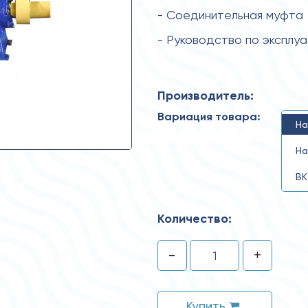
- Соединительная муфта
- Руководство по эксплу
Производитель:
Вариация товара:
На
На
ВК
Количество:
-
+
Купить