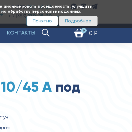
ам анализировать посещаемость, улучшать
+ 7 (383)
350-65-20
е на обработку персональных данных.
+ 7 (383)
230-25-20
Заказать звонок
Понятно
Подробнее
0
КОНТАКТЫ
0 Р
 10/45 А
под
угун
дят: