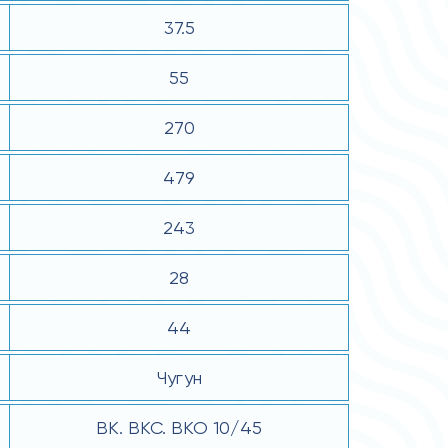
37.5
55
270
479
243
28
44
Чугун
ВК. ВКС. ВКО 10/45