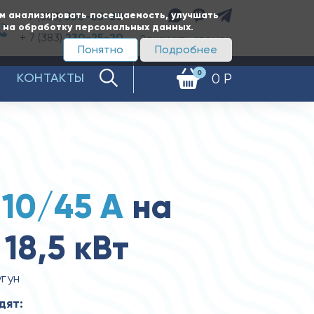
ам анализировать посещаемость, улучшать
+ 7 (383)
350-65-20
е на обработку персональных данных.
+ 7 (383)
230-25-20
Заказать звонок
Понятно
Подробнее
0
КОНТАКТЫ
0 Р
 10/45 А
на
18,5 кВт
угун
дят: