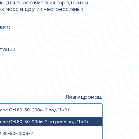
 для перекачивания городских и
х масс и других неагрессивных
дят:
атации
Ливгидромаш
сос СМ 80-50-200б-2 под 11 кВт
сос СМ 80-50-200б-2 на раме под 11 кВт
 80-50-200б-2