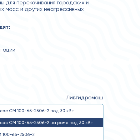
 для перекачивания городских и
х масс и других неагрессивных
дят:
атации
Ливгидромаш
сос СМ 100-65-250б-2 под 30 кВт
сос СМ 100-65-250б-2 на раме под 30 кВт
 100-65-250б-2