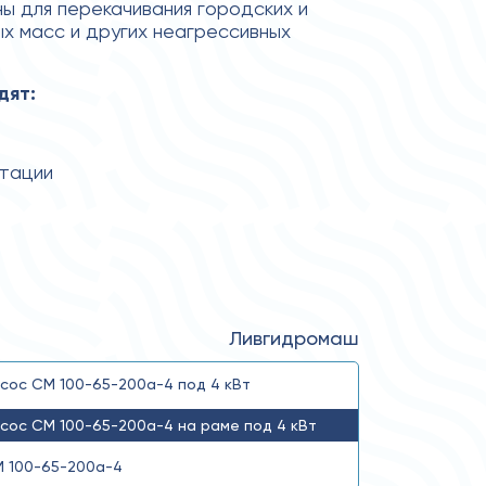
 для перекачивания городских и
х масс и других неагрессивных
дят:
атации
Ливгидромаш
сос СМ 100-65-200а-4 под 4 кВт
сос СМ 100-65-200а-4 на раме под 4 кВт
 100-65-200а-4