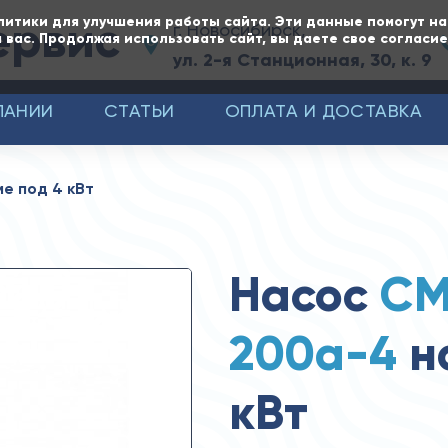
ервис
литики для улучшения работы сайта. Эти данные помогут н
г. Новосибирск,
 вас. Продолжая использовать сайт, вы даете свое согласи
ул. 2-я Станционная, 30, к. 9
ПАНИИ
СТАТЬИ
ОПЛАТА И ДОСТАВКА
е под 4 кВт
Насос
СМ
200а-4
н
кВт