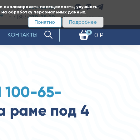
ам анализировать посещаемость, улучшать
+ 7 (383)
350-65-20
е на обработку персональных данных.
+ 7 (383)
230-25-20
Заказать звонок
Понятно
Подробнее
0
КОНТАКТЫ
0 Р
 100-65-
а раме под 4