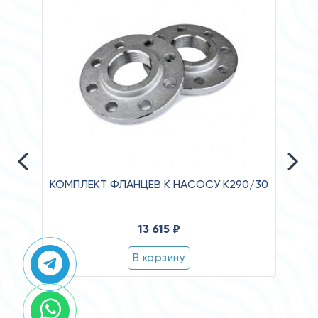
КОМПЛЕКТ ФЛАНЦЕВ К НАСОСУ К290/30
Давле
13 615 ₽
Клас
В корзину
Степ