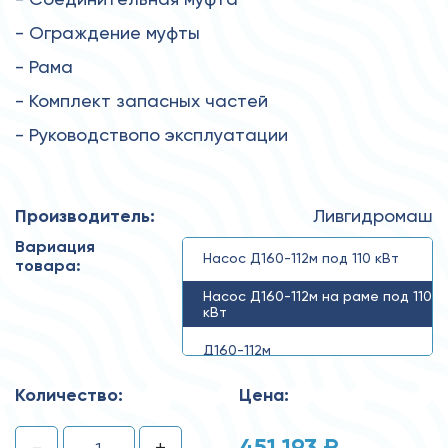
- Ограждение муфты
- Рама
- Комплект запасных частей
- Руководствопо эксплуатации
Производитель:
Ливгидромаш
Вариация
Насос Д160-112м под 110 кВт
товара:
Насос Д160-112м на раме под 110
кВт
Д160-112м
Количество:
Цена:
451 193 ₽
-
+