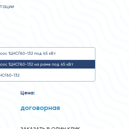
атации
сос 1ЦНСГ60-132 под 45 кВт
сос 1ЦНСГ60-132 на раме под 45 кВт
НСГ60-132
Цена:
договорная
ЗАКАЗАТЬ В ОДИН КЛИК