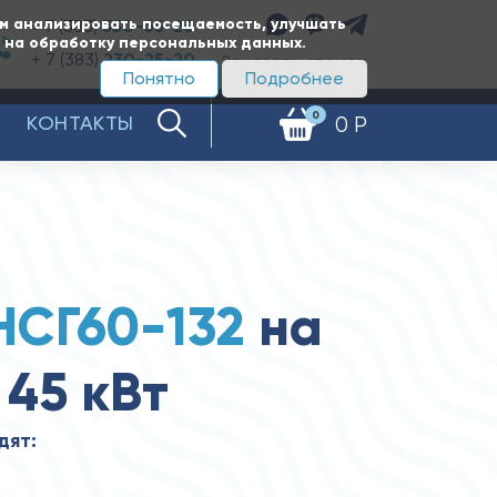
ам анализировать посещаемость, улучшать
+ 7 (383)
350-65-20
е на обработку персональных данных.
+ 7 (383)
230-25-20
Заказать звонок
Понятно
Подробнее
0
КОНТАКТЫ
0 Р
НСГ60-132
на
 45 кВт
дят: