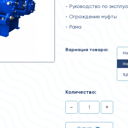
- Руководство по эксплу
- Ограждение муфты
- Рама
Вариация товара:
На
На
1Ц
Количество:
-
+