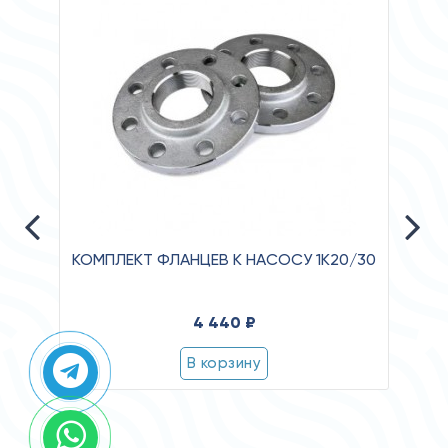
КОМПЛЕКТ ФЛАНЦЕВ К НАСОСУ 1К20/30
Давле
4 440 ₽
Клас
В корзину
Степ