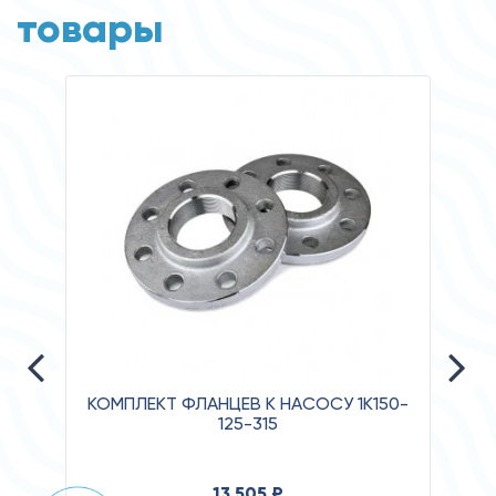
товары
КОМПЛЕКТ ФЛАНЦЕВ К НАСОСУ 1К150-
125-315
Давле
13 505 ₽
Клас