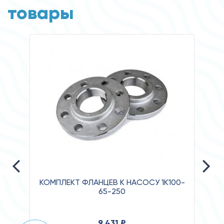
товары
КОМПЛЕКТ ФЛАНЦЕВ К НАСОСУ 1К100-
65-250
Давл
9 431 ₽
Клас