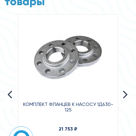
товары
КОМПЛЕКТ ФЛАНЦЕВ К НАСОСУ 1Д630-
125
Давле
21 753 ₽
Клас