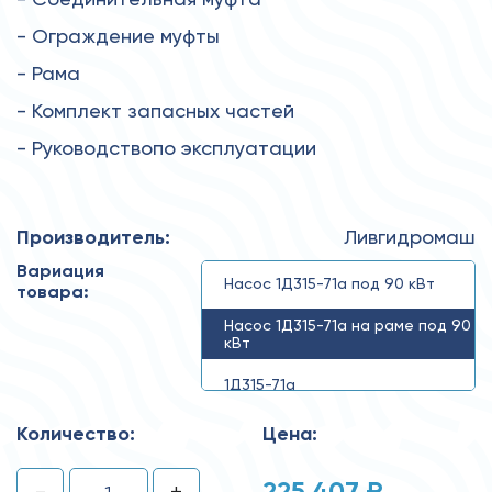
- Ограждение муфты
- Рама
- Комплект запасных частей
- Руководствопо эксплуатации
Производитель:
Ливгидромаш
Вариация
Насос 1Д315-71а под 90 кВт
товара:
Насос 1Д315-71а на раме под 90
кВт
1Д315-71а
Количество:
Цена:
225 407 ₽
-
+