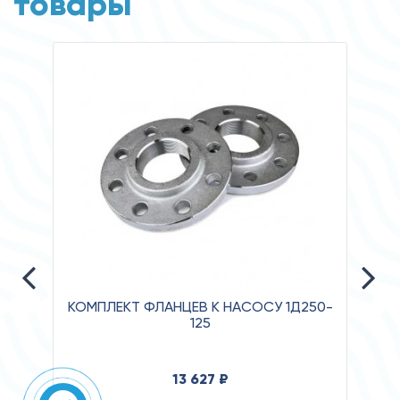
товары
КОМПЛЕКТ ФЛАНЦЕВ К НАСОСУ 1Д250-
125
Давле
13 627 ₽
Клас