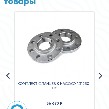
товары
КОМПЛЕКТ ФЛАНЦЕВ К НАСОСУ 1Д1250-
125
Давле
36 673 ₽
Клас