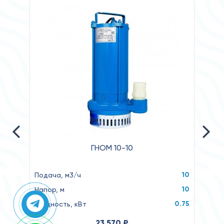
ГНОМ 10-10
10
Подача, м3/ч
Подач
10
Напор, м
Напор
0.75
Мощность, кВт
Мощн
23 570 ₽