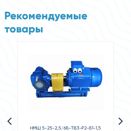
Рекомендуемые
товары
НМШ 5-25-2,5/6Б-ТВ3-Р2-Б1-1,5
НА