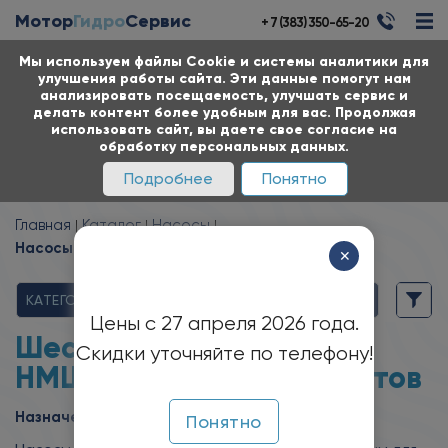
Мотор
Гидро
Сервис
+ 7 (383) 350-65-20
Мы используем файлы Cookie и системы аналитики для
улучшения работы сайта. Эти данные помогут нам
анализировать посещаемость, улучшать сервис и
делать контент более удобным для вас. Продолжая
использовать сайт, вы даете свое согласие на
обработку персональных данных.
Подробнее
Понятно
Главная
Каталог
Насосы
Насосы НМШФ для нефтепродуктов
✕
КАТЕГОРИИ
Цены с 27 апреля 2026 года.
Шестеренные насосы
Скидки уточняйте по телефону!
НМШФ
для нефтепродуктов
Назначение:
Понятно