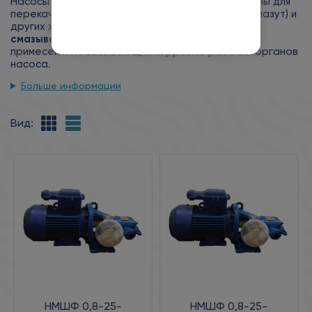
Насосы шестеренные типа НМШФ предназначены для
перекачивания нефтепродуктов (масло, нефть, мазут) и
других жидкостей (лаки, краски)
обладающих
смазывающей способностью
без механических
примесей и не вызывающих коррозию рабочих органов
насоса.
Больше информации
Вид:
НМШФ 0,8-25-
НМШФ 0,8-25-