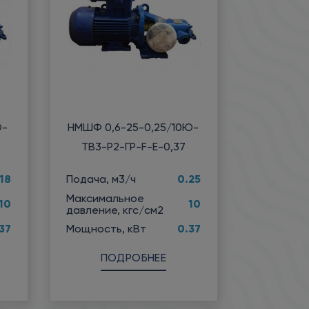
Ю-
НМШФ 0,6-25-0,25/10Ю-
ТВ3-Р2-ГР-F-Е-0,37
18
0.25
Подача, м3/ч
Максимальное
10
10
давление, кгс/см2
37
0.37
Мощность, кВт
ПОДРОБНЕЕ