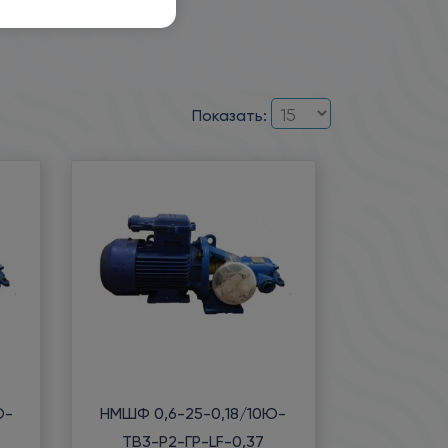
их органов насоса.
Показать:
Ю-
НМШФ 0,6-25-0,18/10Ю-
ТВ3-Р2-ГР-LF-0,37