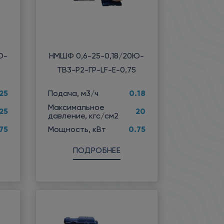
Ю-
НМШФ 0,6-25-0,18/20Ю-
ТВ3-Р2-ГР-LF-Е-0,75
25
0.18
Подача, м3/ч
Максимальное
25
20
давление, кгс/см2
75
0.75
Мощность, кВт
ПОДРОБНЕЕ