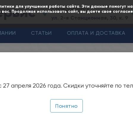
ервис
литики для улучшения работы сайта. Эти данные помогут н
г. Новосибирск,
 вас. Продолжая использовать сайт, вы даете свое согласи
ул. 2-я Станционная, 30, к. 9
ПАНИИ
СТАТЬИ
ОПЛАТА И ДОСТАВКА
для нефтепродуктов
естеренные насос
 27 апреля 2026 года. Скидки уточняйте по те
ефтепродуктов
Понятно
ачение:
сы шестеренные типа НМШФ предназначены для пер
, мазут) и других жидкостей (лаки, краски)
обладаю