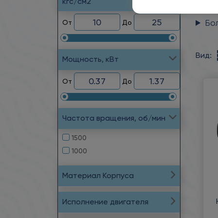
кгс/см2
меха
Бо
От
До
Вид:
Мощность, кВт
От
До
Частота вращения, об/мин
1500
1000
Материал Корпуса
Исполнение двигателя