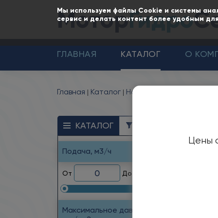
Мотор
Гидро
С
Мы используем файлы Cookie и системы ана
сервис и делать контент более удобным для
ГЛАВНАЯ
КАТАЛОГ
О КОМ
Главная
Каталог
Насосы
Насосы НМШФ 
Ш
КАТАЛОГ
ФИЛЬТР
Цены с
н
Подача, м3/ч
От
До
Назн
Насо
Максимальное давление,
нефть