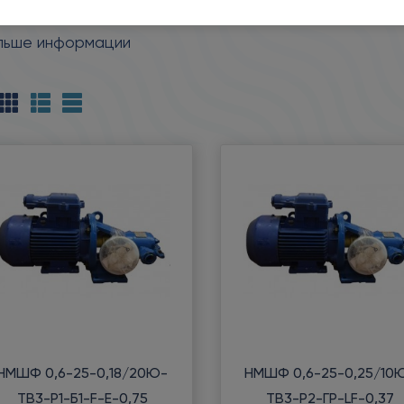
нических примесей и не вызывающих коррозию рабоч
льше информации
НМШФ 0,6-25-0,18/20Ю-
НМШФ 0,6-25-0,25/10
ТВ3-Р1-Б1-F-Е-0,75
ТВ3-Р2-ГР-LF-0,37