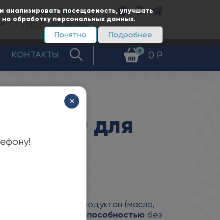
ам анализировать посещаемость, улучшать
+ 7 (383)
350-65-20
е на обработку персональных данных.
+ 7 (383)
230-25-20
Заказать звонок
Понятно
Подробнее
0
КОНТАКТЫ
0 Р
✕
ы
НМШФ
для
лефону!
екачивания нефтепродуктов (масло,
щих смазывающей способностью
без