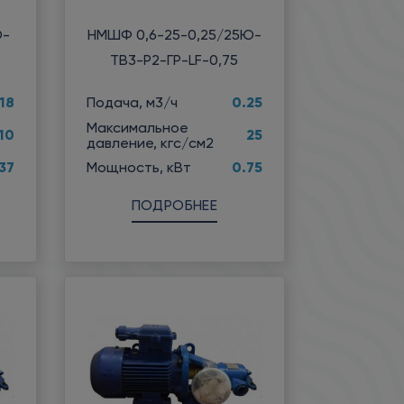
Ю-
НМШФ 0,6-25-0,25/25Ю-
ТВ3-Р2-ГР-LF-0,75
18
0.25
Подача, м3/ч
Максимальное
10
25
давление, кгс/см2
37
0.75
Мощность, кВт
ПОДРОБНЕЕ