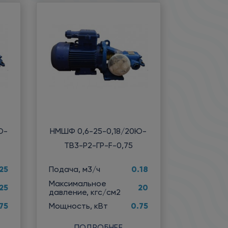
Ю-
НМШФ 0,6-25-0,18/20Ю-
ТВ3-Р2-ГР-F-0,75
25
0.18
Подача, м3/ч
Максимальное
25
20
давление, кгс/см2
75
0.75
Мощность, кВт
ПОДРОБНЕЕ