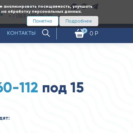
ам анализировать посещаемость, улучшать
+ 7 (383)
350-65-20
е на обработку персональных данных.
+ 7 (383)
230-25-20
Заказать звонок
Понятно
Подробнее
0
КОНТАКТЫ
0 Р
60-112
под 15
дят: