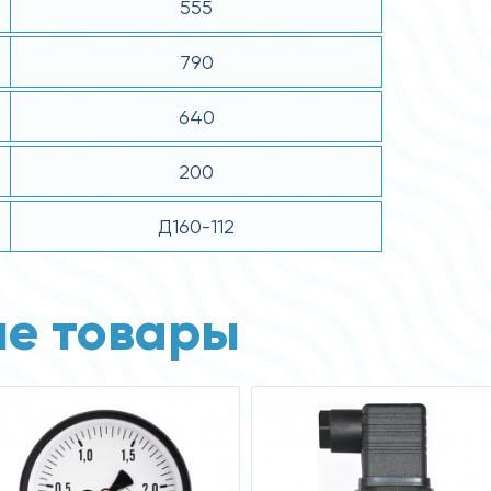
555
790
640
200
Д160-112
е товары