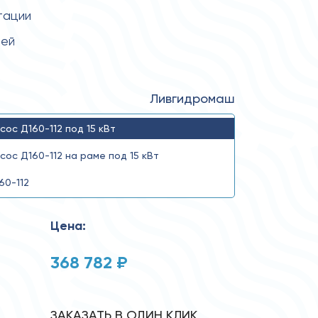
тации
тей
Ливгидромаш
сос Д160-112 под 15 кВт
сос Д160-112 на раме под 15 кВт
60-112
Цена:
368 782 ₽
ЗАКАЗАТЬ В ОДИН КЛИК