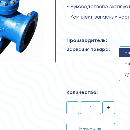
- Руководствопо эксплуа
- Комплект запасных час
Производитель:
Вариация товара:
На
На
Д1
Количество:
-
+
Купить