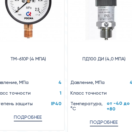
ТМ-610Р (4 MПA)
ПД100 ДИ (4,0 МПА)
вление, MПa
4
Давление, МПа
асс точности
1
Класс точности
от -40 до
епень защиты
IP40
Температура,
°C
+80
ПОДРОБНЕЕ
ПОДРОБНЕЕ