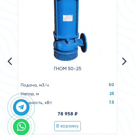
ГНОМ 50-25
50
Подача, м3/ч
Реком
25
Напор, м
Реко
кВт
7.5
Мощность, кВт
Пуск
78 958 ₽
В корзину