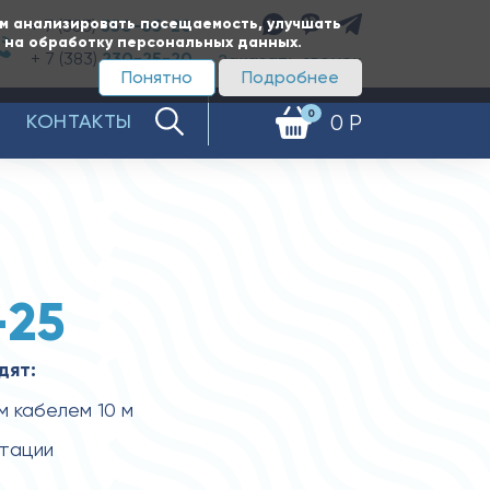
ам анализировать посещаемость, улучшать
+ 7 (383)
350-65-20
е на обработку персональных данных.
+ 7 (383)
230-25-20
Заказать звонок
Понятно
Подробнее
0
КОНТАКТЫ
0 Р
-25
дят:
м кабелем 10 м
атации