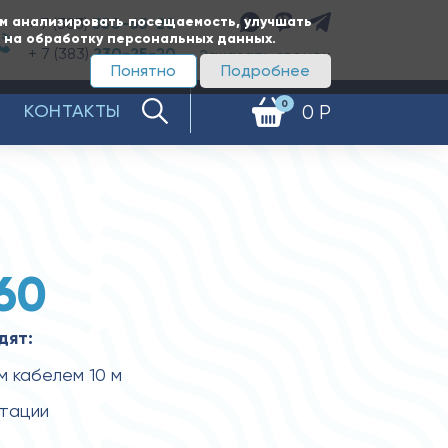
ам анализировать посещаемость, улучшать
+ 7 (383)
350-65-20
е на обработку персональных данных.
+ 7 (383)
230-25-20
Заказать звонок
Понятно
Подробнее
0
КОНТАКТЫ
0 Р
60
дят:
м кабелем 10 м
атации