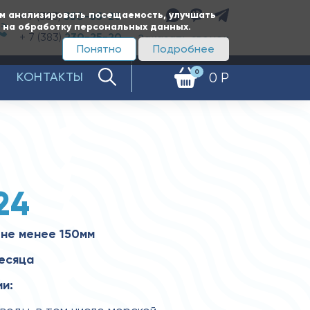
ам анализировать посещаемость, улучшать
+ 7 (383)
350-65-20
е на обработку персональных данных.
+ 7 (383)
230-25-20
Заказать звонок
Понятно
Подробнее
0
КОНТАКТЫ
0 Р
24
не менее 150мм
месяца
и: