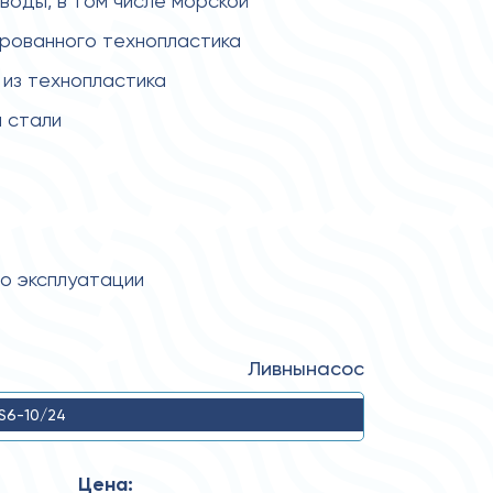
 воды, в том числе морской
ированного технопластика
из технопластика
 стали
по эксплуатации
Ливнынасос
S6-10/24
Цена: