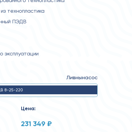
ированного технопластика
из технопластика
енный ПЭДВ
по эксплуатации
Ливнынасос
В 8-25-220
Цена:
231 349 ₽