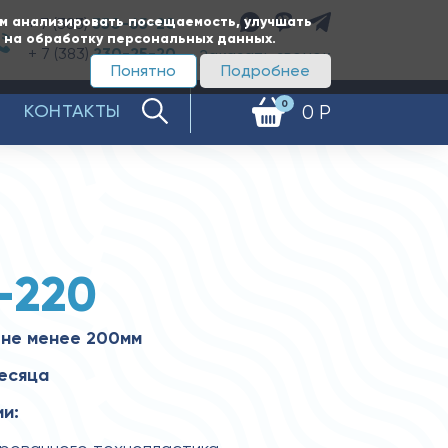
ам анализировать посещаемость, улучшать
+ 7 (383)
350-65-20
е на обработку персональных данных.
+ 7 (383)
230-25-20
Заказать звонок
Понятно
Подробнее
0
КОНТАКТЫ
0 Р
-220
 не менее 200мм
месяца
и: