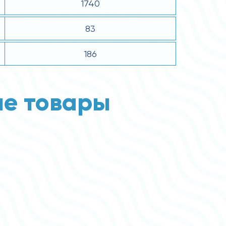
1740
83
186
е товары