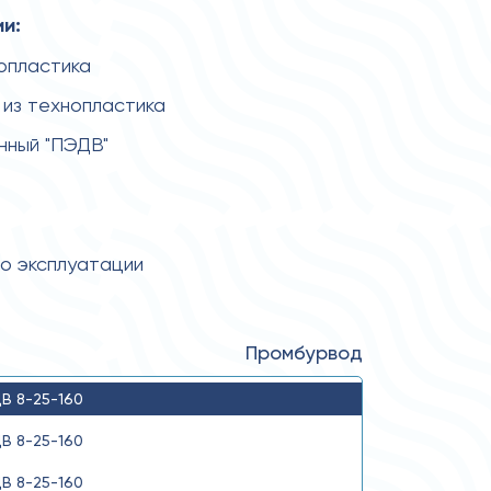
и:
нопластика
из технопластика
нный "ПЭДВ"
по эксплуатации
Промбурвод
В 8-25-160
В 8-25-160
В 8-25-160