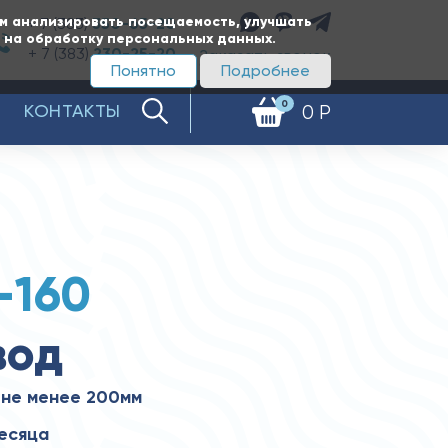
ам анализировать посещаемость, улучшать
+ 7 (383)
350-65-20
е на обработку персональных данных.
+ 7 (383)
230-25-20
Заказать звонок
Понятно
Подробнее
0
КОНТАКТЫ
0 Р
-160
вод
 не менее 200мм
месяца