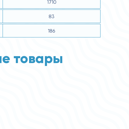
1710
83
186
е товары