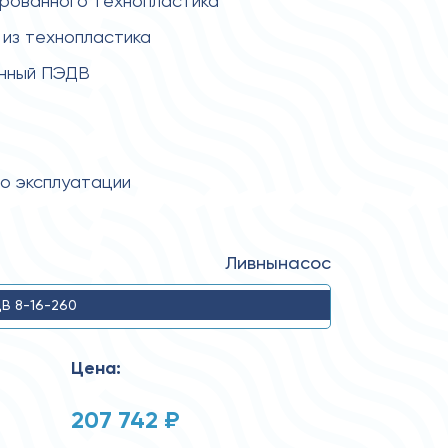
ированного технопластика
из технопластика
енный ПЭДВ
по эксплуатации
Ливнынасос
В 8-16-260
Цена:
207 742 ₽