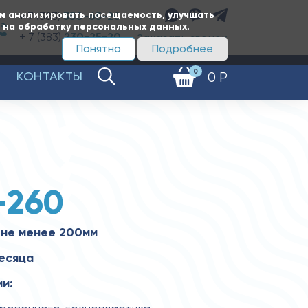
ам анализировать посещаемость, улучшать
+ 7 (383)
350-65-20
е на обработку персональных данных.
+ 7 (383)
230-25-20
Заказать звонок
Понятно
Подробнее
0
КОНТАКТЫ
0 Р
-260
 не менее 200мм
месяца
и: