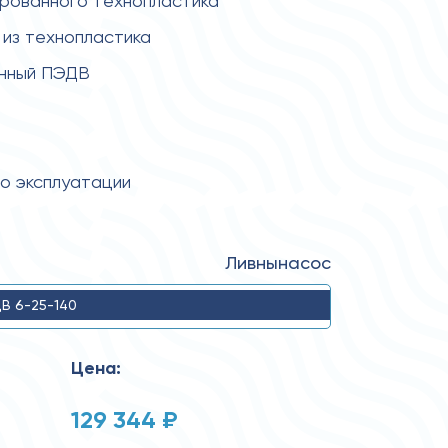
ированного технопластика
из технопластика
енный ПЭДВ
по эксплуатации
Ливнынасос
В 6-25-140
Цена:
129 344 ₽