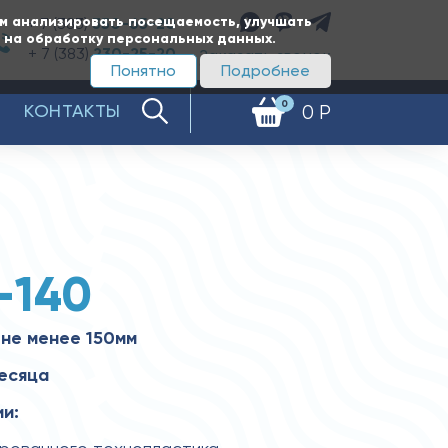
ам анализировать посещаемость, улучшать
+ 7 (383)
350-65-20
е на обработку персональных данных.
+ 7 (383)
230-25-20
Заказать звонок
Понятно
Подробнее
0
КОНТАКТЫ
0 Р
-140
не менее 150мм
месяца
и: