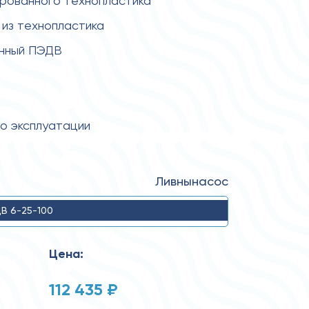
ированного технопластика
из технопластика
енный ПЭДВ
по эксплуатации
Ливнынасос
В 6-25-100
Цена:
112 435 ₽