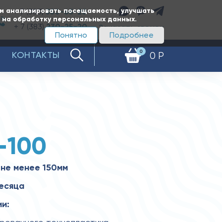
ам анализировать посещаемость, улучшать
+ 7 (383)
350-65-20
е на обработку персональных данных.
+ 7 (383)
230-25-20
Заказать звонок
Понятно
Подробнее
0
КОНТАКТЫ
0 Р
-100
не менее 150мм
месяца
и: