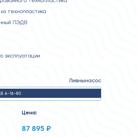
ированного технопластика
из технопластика
енный ПЭДВ
по эксплуатации
Ливнынасос
В 6-16-80
Цена:
87 895 ₽