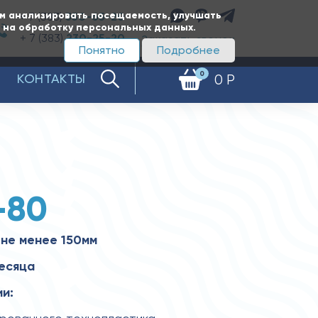
ам анализировать посещаемость, улучшать
+ 7 (383)
350-65-20
е на обработку персональных данных.
+ 7 (383)
230-25-20
Заказать звонок
Понятно
Подробнее
0
КОНТАКТЫ
0 Р
-80
не менее 150мм
месяца
и: