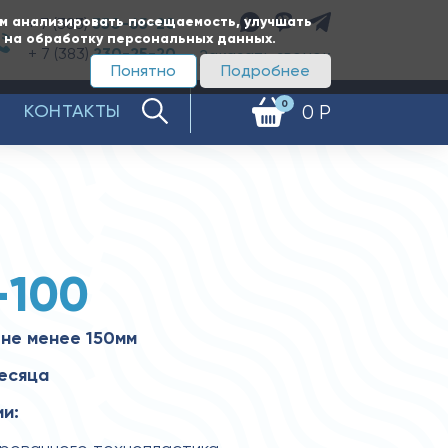
ам анализировать посещаемость, улучшать
+ 7 (383)
350-65-20
е на обработку персональных данных.
+ 7 (383)
230-25-20
Заказать звонок
Понятно
Подробнее
0
КОНТАКТЫ
0 Р
-100
не менее 150мм
месяца
и: