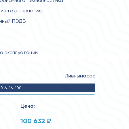
ированного технопластика
из технопластика
енный ПЭДВ
по эксплуатации
Ливнынасос
В 6-16-100
Цена:
100 632 ₽