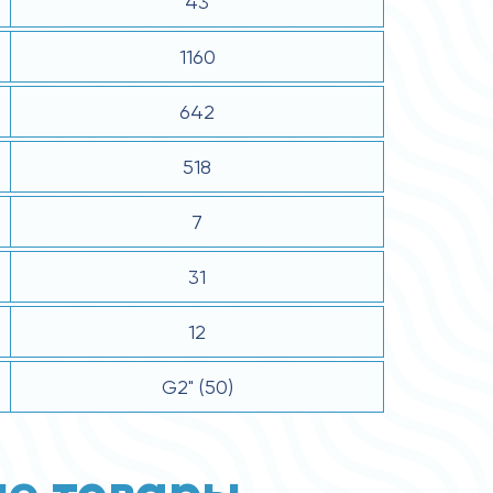
43
1160
642
518
7
31
12
G2" (50)
е товары