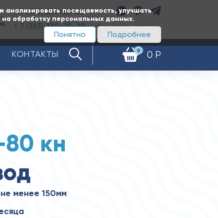
ам анализировать посещаемость, улучшать
+ 7 (383)
350-65-20
е на обработку персональных данных.
+ 7 (383)
230-25-20
Заказать звонок
Понятно
Подробнее
0
КОНТАКТЫ
0 Р
-80 кн
вод
не менее 150мм
месяца