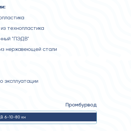
и:
нопластика
из технопластика
нный "ПЭДВ"
 из нержавеющей стали
по эксплуатации
Промбурвод
В 6-10-80 кн