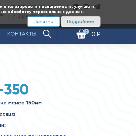
ам анализировать посещаемость, улучшать
+ 7 (383)
350-65-20
е на обработку персональных данных.
+ 7 (383)
230-25-20
Заказать звонок
Понятно
Подробнее
0
КОНТАКТЫ
0 Р
-350
не менее 150мм
месяца
и: