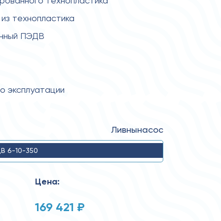
ированного технопластика
из технопластика
енный ПЭДВ
по эксплуатации
Ливнынасос
В 6-10-350
Цена:
169 421 ₽