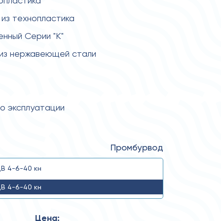
нопластика
из технопластика
енный Серии "К"
 из нержавеющей стали
по эксплуатации
Промбурвод
В 4-6-40 кн
В 4-6-40 кн
Цена: