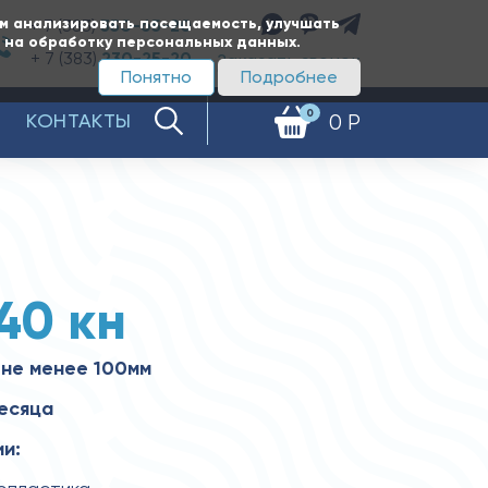
ам анализировать посещаемость, улучшать
+ 7 (383)
350-65-20
е на обработку персональных данных.
+ 7 (383)
230-25-20
Заказать звонок
Понятно
Подробнее
0
КОНТАКТЫ
0 Р
40 кн
не менее 100мм
месяца
и: