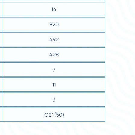
14
920
492
428
7
11
3
G2" (50)