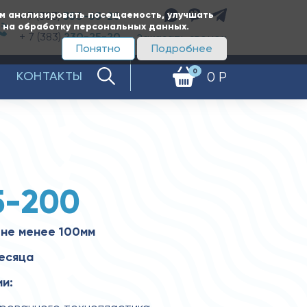
ам анализировать посещаемость, улучшать
+ 7 (383)
350-65-20
е на обработку персональных данных.
+ 7 (383)
230-25-20
Заказать звонок
Понятно
Подробнее
0
КОНТАКТЫ
0 Р
5-200
не менее 100мм
месяца
и: