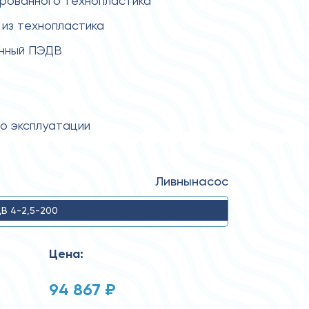
ированного технопластика
из технопластика
енный ПЭДВ
по эксплуатации
Ливнынасос
В 4-2,5-200
Цена:
94 867 ₽