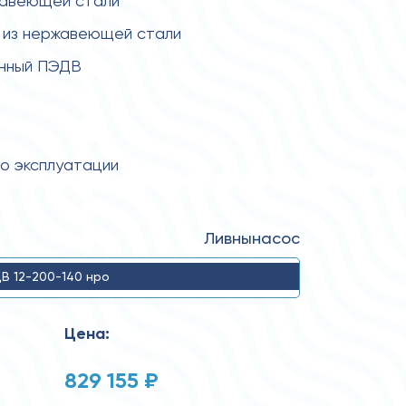
жавеющей стали
 из нержавеющей стали
енный ПЭДВ
по эксплуатации
Ливнынасос
В 12-200-140 нро
Цена:
829 155 ₽