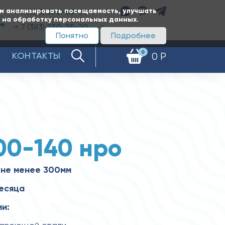
ам анализировать посещаемость, улучшать
+ 7 (383)
350-65-20
е на обработку персональных данных.
+ 7 (383)
230-25-20
Заказать звонок
Понятно
Подробнее
0
КОНТАКТЫ
0 Р
00-140 нро
 не менее 300мм
месяца
и: