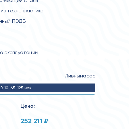
жавеющей стали
из технопластика
енный ПЭДВ
по эксплуатации
Ливнынасос
В 10-65-125 нрк
Цена:
252 211 ₽