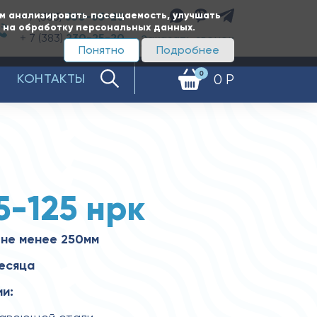
ам анализировать посещаемость, улучшать
+ 7 (383)
350-65-20
е на обработку персональных данных.
+ 7 (383)
230-25-20
Заказать звонок
Понятно
Подробнее
0
КОНТАКТЫ
0 Р
5-125 нрк
 не менее 250мм
месяца
и: