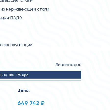
жавеющей стали
 из нержавеющей стали
енный ПЭДВ
по эксплуатации
Ливнынасос
В 10-180-175 нро
Цена:
649 742 ₽