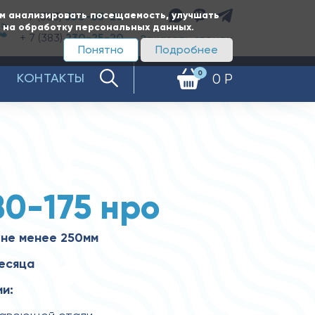
ам анализировать посещаемость, улучшать
+ 7 (383)
350-65-20
е на обработку персональных данных.
+ 7 (383)
230-25-20
Заказать звонок
Понятно
Подробнее
0
КОНТАКТЫ
0 Р
80-175 нро
 не менее 250мм
месяца
и: