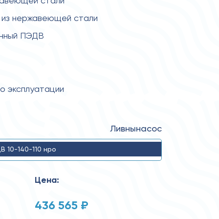
жавеющей стали
 из нержавеющей стали
енный ПЭДВ
по эксплуатации
Ливнынасос
В 10-140-110 нро
Цена:
436 565 ₽