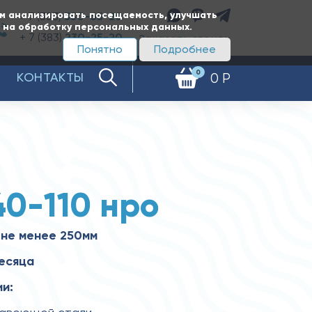
ам анализировать посещаемость, улучшать
+ 7 (383)
350-65-20
е на обработку персональных данных.
+ 7 (383)
230-25-20
Заказать звонок
Понятно
Подробнее
0
КОНТАКТЫ
0 Р
40-110 нро
 не менее 250мм
месяца
и: