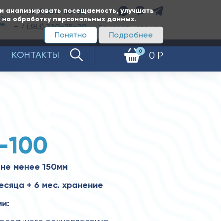
ам анализировать посещаемость, улучшать
+ 7 (383)
350-65-20
е на обработку персональных данных.
+ 7 (383)
230-25-20
Заказать звонок
Понятно
Подробнее
0
КОНТАКТЫ
0 Р
-100
не менее 150мм
есяца + 6 мес. хранение
и: