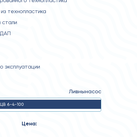
ированного технопластика
из технопластика
 стали
 ДАП
по эксплуатации
Ливнынасос
ЦВ 6-4-100
Цена: