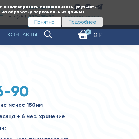
ам анализировать посещаемость, улучшать
+ 7 (383)
350-65-20
е на обработку персональных данных.
+ 7 (383)
230-25-20
Заказать звонок
Понятно
Подробнее
0
КОНТАКТЫ
0 Р
6-90
не менее 150мм
есяца + 6 мес. хранение
и: