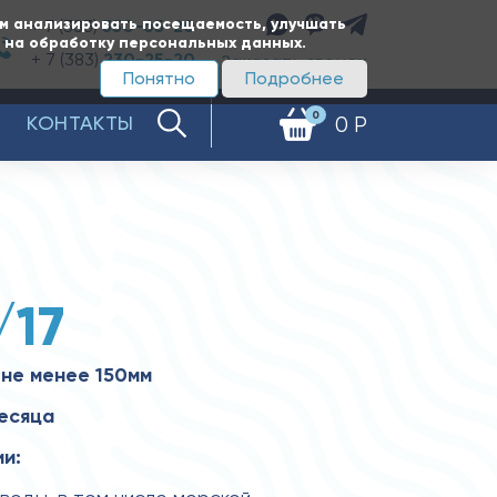
ам анализировать посещаемость, улучшать
+ 7 (383)
350-65-20
е на обработку персональных данных.
+ 7 (383)
230-25-20
Заказать звонок
Понятно
Подробнее
0
КОНТАКТЫ
0 Р
/17
не менее 150мм
месяца
и: