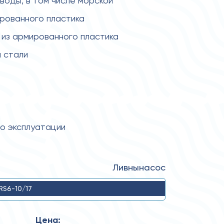
 воды, в том числе морской
ированного пластика
из армированного пластика
 стали
по эксплуатации
Ливнынасос
RS6-10/17
Цена: