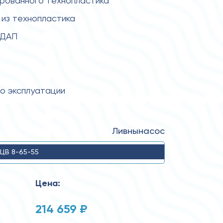
ированного технопластика
из технопластика
 ДАП
по эксплуатации
Ливнынасос
ЦВ 8-65-55
Цена:
214 659 ₽