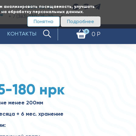
ам анализировать посещаемость, улучшать
+ 7 (383)
350-65-20
е на обработку персональных данных.
+ 7 (383)
230-25-20
Заказать звонок
Понятно
Подробнее
0
КОНТАКТЫ
0 Р
5-180 нрк
 не менее 200мм
есяца + 6 мес. хранение
и: