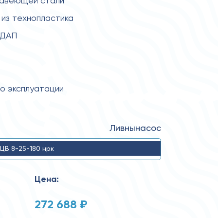
жавеющей стали
из технопластика
 ДАП
по эксплуатации
Ливнынасос
ЦВ 8-25-180 нрк
Цена:
272 688 ₽