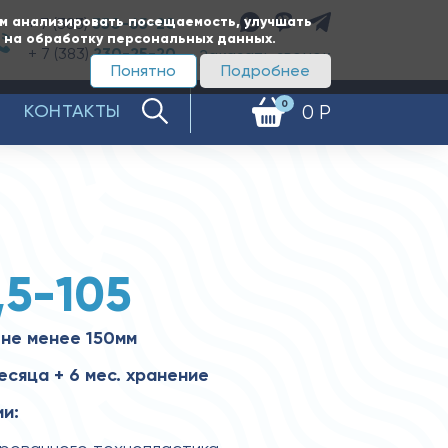
ам анализировать посещаемость, улучшать
+ 7 (383)
350-65-20
е на обработку персональных данных.
+ 7 (383)
230-25-20
Заказать звонок
Понятно
Подробнее
0
КОНТАКТЫ
0 Р
,5-105
не менее 150мм
есяца + 6 мес. хранение
и: