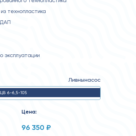
ированного технопластика
из технопластика
 ДАП
по эксплуатации
Ливнынасос
ЦВ 6-6,5-105
Цена:
96 350 ₽