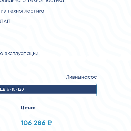
ированного технопластика
из технопластика
 ДАП
по эксплуатации
Ливнынасос
ЦВ 6-10-120
Цена:
106 286 ₽