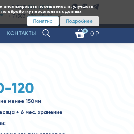
ам анализировать посещаемость, улучшать
+ 7 (383)
350-65-20
е на обработку персональных данных.
+ 7 (383)
230-25-20
Заказать звонок
Понятно
Подробнее
0
КОНТАКТЫ
0 Р
0-120
не менее 150мм
есяца + 6 мес. хранение
и: